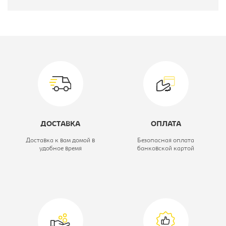
Производитель:
Цвет материала:
фиолетовый,
опоры - хром
Модель:
КОМФОРТ WX-
2396
ДОСТАВКА
ОПЛАТА
Вид стула:
Стул барный
Доставка к вам домой в
Безопасная оплата
удобное время
банковской картой
Материал обивки:
кож.зам