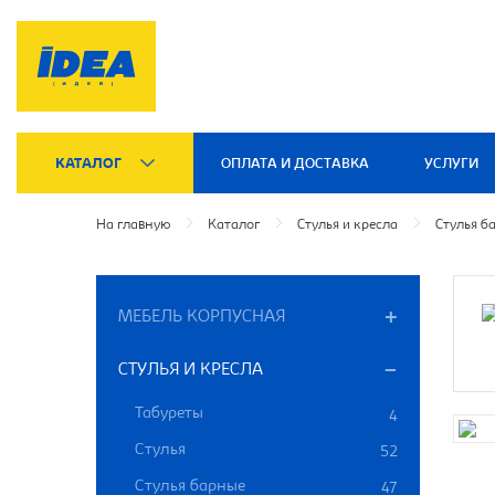
КАТАЛОГ
ОПЛАТА И ДОСТАВКА
УСЛУГИ
На главную
Каталог
Стулья и кресла
Стулья б
МЕБЕЛЬ КОРПУСНАЯ
СТУЛЬЯ И КРЕСЛА
Табуреты
4
Стулья
52
Стулья барные
47