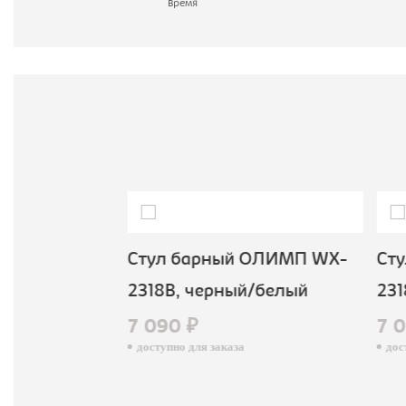
время
М
ICE 8078,
Стул барный ОЛИМП WX-
Сту
2318B, черный/белый
2318
7 090 ₽
7 0
доступно для заказа
досту