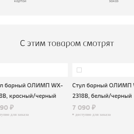
картой
заказ
атериал обивки:
кож.зам
С этим товаром смотрят
л барный ОЛИМП WX-
Стул барный ОЛИМП 
B, красный/черный
2318B, белый/черный
90 ₽
7 090 ₽
пно для заказа
доступно для заказа