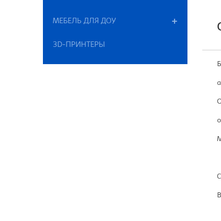
МЕБЕЛЬ ДЛЯ ДОУ
3D-ПРИНТЕРЫ
Б
а
О
о
М
С
В