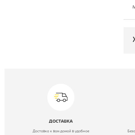
М
П
Ц
М
ДОСТАВКА
В
Доставка к вам домой в удобное
Без