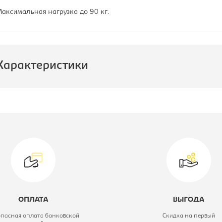
аксимальная нагрузка до 90 кг.
Характеристики
роизводитель:
вет материала:
коричневый,
каркас-хром
одель:
КРЮГЕР WX-
2516
ОПЛАТА
ВЫГОДА
ид стула:
Стул барный
опасная оплата банковской
Скидка на первый