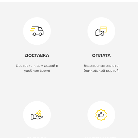
Модель:
САТУРН WX-
2356
Вид стула:
Стул барный
Материал обивки:
кож.зам
ДОСТАВКА
ОПЛАТА
Цвет материала:
красный,
Доставка к вам домой в
Безопасная оплата
удобное время
банковской картой
каркас-хром