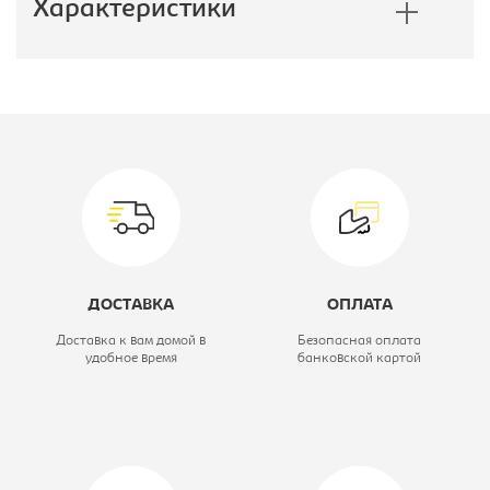
Характеристики
Производитель:
Россия
Модель:
Изо
Цвет материала:
черное, каркас-
черный
Материал обивки:
кож.зам
ДОСТАВКА
ОПЛАТА
Вид стула:
Стул офисный
Доставка к вам домой в
Безопасная оплата
удобное время
банковской картой