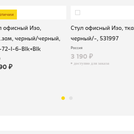
аличии
 офисный Изо,
Стул офисный Изо, тка
зам, черный/черный,
черный/-, 531997
Россия
72-I-6-Blk+Blk
3 190 ₽
доступно для заказа
90 ₽