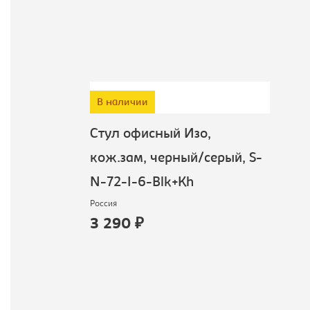
В наличии
Стул офисный Изо,
кож.зам, черный/серый, S-
N-72-I-6-Blk+Kh
Россия
3 290 ₽