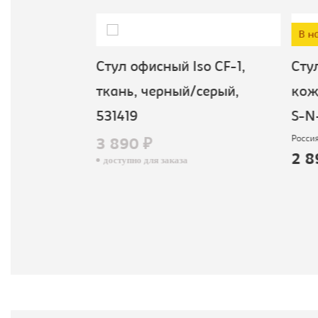
В н
зо, ткань,
Стул офисный Iso CF-1,
Стул
6
ткань, черный/серый,
кож.
531419
S-N-
Россия
3 890 ₽
2 8
доступно для заказа