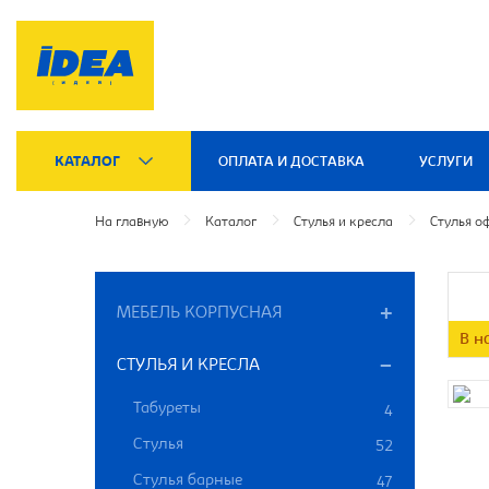
КАТАЛОГ
ОПЛАТА И ДОСТАВКА
УСЛУГИ
На главную
Каталог
Стулья и кресла
Стулья о
МЕБЕЛЬ КОРПУСНАЯ
В н
СТУЛЬЯ И КРЕСЛА
Табуреты
4
Стулья
52
Стулья барные
47