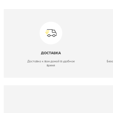
П
В
М
Ц
ДОСТАВКА
М
Доставка к вам домой в удобное
Без
время