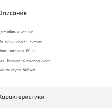
Описание
вет обивки: черный
атериал обивки: кожзам
акс. нагрузка: 110 кг
вет (покрытие) каркаса: хром
ысота стула: 805 мм
Характеристики