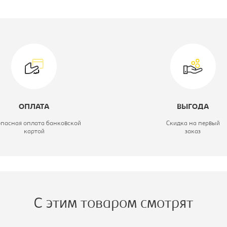
роизводитель:
Россия
ид стула:
Стул офисный
одель:
Изо
вет материала:
черное, каркас-
хром
ОПЛАТА
ВЫГОДА
атериал обивки:
кож.зам
опасная оплата банковской
Скидка на первый
картой
заказ
С этим товаром смотрят