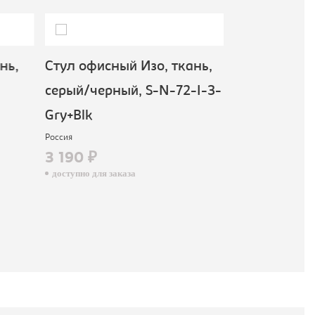
В наличии
нь,
Стул офисный Изо, ткань,
Стул офисны
серый/черный, S-N-72-I-3-
красный/чер
Gry+Blk
3-B+Blk
Россия
Россия
3 190 ₽
2 590 ₽
доступно для заказа