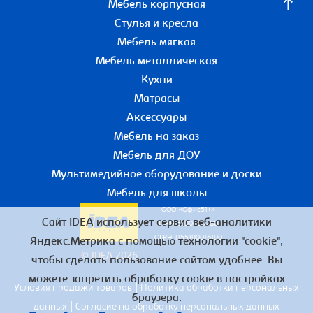
Мебель корпусная
Стулья и кресла
Мебель мягкая
Мебель металлическая
Кухни
Матрасы
Аксессуары
Мебель на заказ
Мебель для ДОУ
Мультимедийное оборудование и доски
Мебель для школы
ООО «Офис51+»
Сайт IDEA использует сервис веб-аналитики
ИНН 5190055780
ОГРН 1155190016190
Яндекс.Метрика с помощью технологии "cookie",
© IDEA 2026
чтобы сделать пользование сайтом удобнее. Вы
можете запретить обработку cookie в настройках
|
Условия продажи товаров
Политика обработки персональных
браузера.
|
данных
Согласие на обработку персональных данных