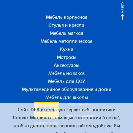
НАВЕРХ
Мебель корпусная
Стулья и кресла
Мебель мягкая
Мебель металлическая
Кухни
Матрасы
Аксессуары
Мебель на заказ
Мебель для ДОУ
Мультимедийное оборудование и доски
Мебель для школы
ООО «Офис51+»
Сайт IDEA использует сервис веб-аналитики
ИНН 5190055780
ОГРН 1155190016190
Яндекс.Метрика с помощью технологии "cookie",
© IDEA 2026
чтобы сделать пользование сайтом удобнее. Вы