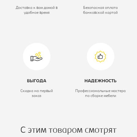
Высота, мм:
1015
Доставка к вам домой в
Безопасная оплата
удобное время
банковской картой
Глубина, мм:
940
Ширина, мм:
2043
Цветовое решение:
дуб молочный/
оранжевый
Модель:
4/2
ВЫГОДА
НАДЕЖНОСТЬ
Скидка на первый
Профессиональные мастера
заказ
по сборке мебели
С этим товаром смотрят