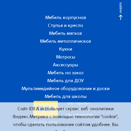
НАВЕРХ
Мебель корпусная
Стулья и кресла
Мебель мягкая
Мебель металлическая
Кухни
Матрасы
Аксессуары
Мебель на заказ
Мебель для ДОУ
Мультимедийное оборудование и доски
Мебель для школы
ООО «Офис51+»
Сайт IDEA использует сервис веб-аналитики
ИНН 5190055780
ОГРН 1155190016190
Яндекс.Метрика с помощью технологии "cookie",
© IDEA 2026
чтобы сделать пользование сайтом удобнее. Вы