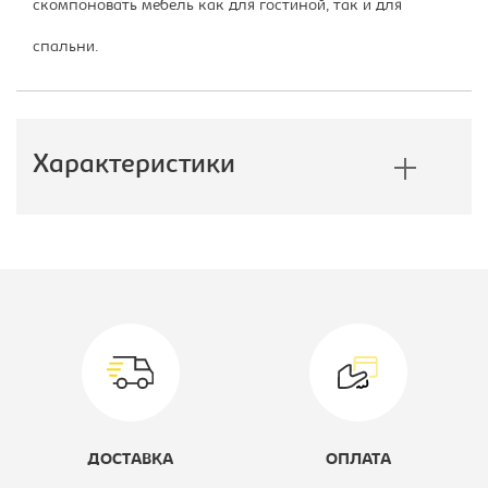
скомпоновать мебель как для гостиной, так и для
спальни.
Характеристики
Производитель:
Империал
Вид:
Комод
Цветовое решение:
бетон пайн
белый
Ширина, мм:
1525
ДОСТАВКА
ОПЛАТА
Глубина, мм:
480