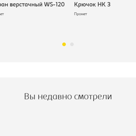
н верстачный WS-120
Крючок НК 3
т
Промет
Вы недавно смотрели