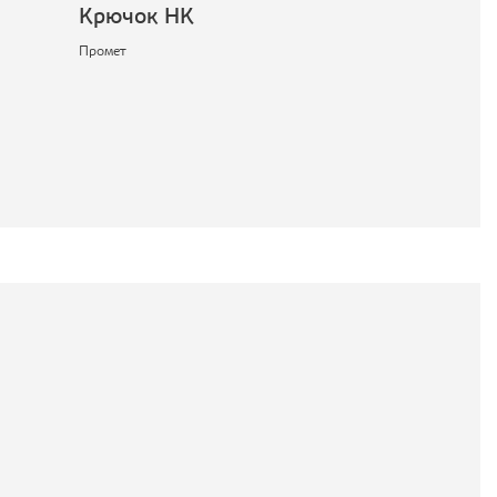
Крючок НК
Ящик малый
Промет
Промет