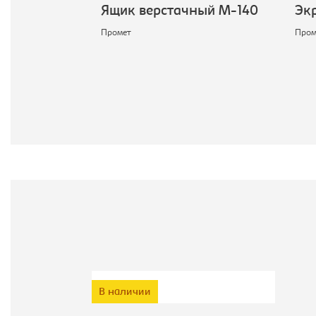
39
Ящик верстачный М-140
Экра
Промет
Проме
В наличии