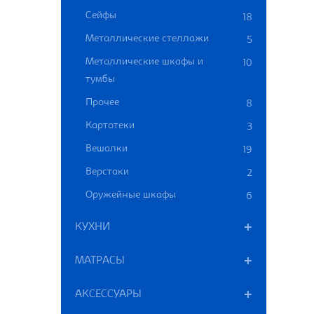
Сейфы
18
Металлические стеллажи
5
Металлические шкафы и
10
тумбы
Прочее
8
Картотеки
3
Вешалки
19
Верстаки
2
Оружейные шкафы
6
КУХНИ
МАТРАСЫ
АКСЕССУАРЫ