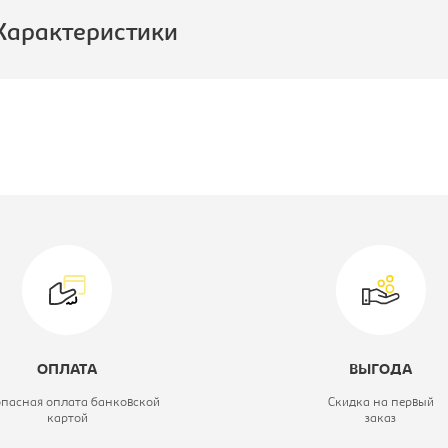
Характеристики
роизводитель:
Промет
ид прочее:
Ящик
верстачный
одель:
М-140
ОПЛАТА
ВЫГОДА
опасная оплата банковской
Скидка на первый
картой
заказ