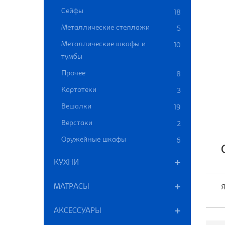
Сейфы
18
Металлические стеллажи
5
Металлические шкафы и
10
тумбы
Прочее
8
Картотеки
3
Вешалки
19
Верстаки
2
Оружейные шкафы
6
КУХНИ
МАТРАСЫ
АКСЕССУАРЫ