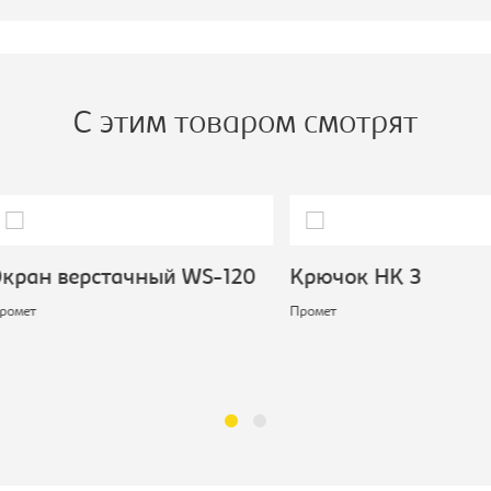
С этим товаром смотрят
н верстачный WS-120
Крючок НК 3
т
Промет