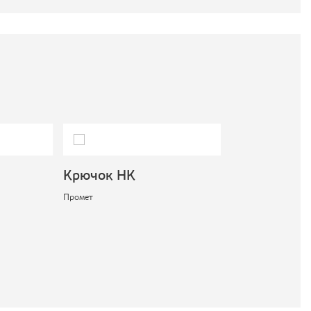
Крючок НК
Ящик малый
Промет
Промет