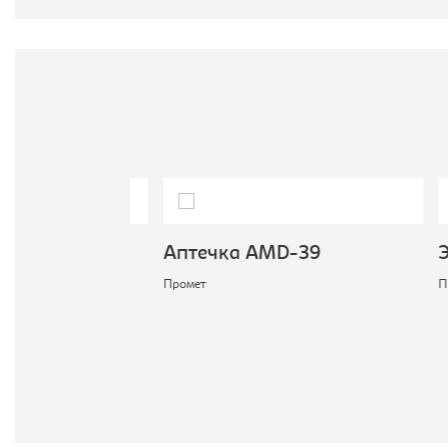
160
Аптечка AMD-39
Экра
Промет
Проме