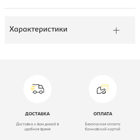
Характеристики
Производитель:
Монолит
Высота, мм:
534
Глубина, мм:
518
Ширина, мм:
406
Цветовое решение:
дуб молочный
ДОСТАВКА
ОПЛАТА
Вид:
Тумба
Доставка к вам домой в
Безопасная оплата
удобное время
банковской картой
подкатная