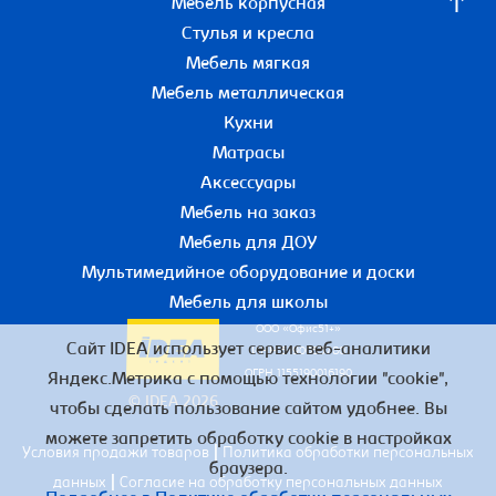
Мебель корпусная
Стулья и кресла
Мебель мягкая
Мебель металлическая
Кухни
Матрасы
Аксессуары
Мебель на заказ
Мебель для ДОУ
Мультимедийное оборудование и доски
Мебель для школы
ООО «Офис51+»
Сайт IDEA использует сервис веб-аналитики
ИНН 5190055780
ОГРН 1155190016190
Яндекс.Метрика с помощью технологии "cookie",
© IDEA 2026
чтобы сделать пользование сайтом удобнее. Вы
можете запретить обработку cookie в настройках
|
Условия продажи товаров
Политика обработки персональных
браузера.
|
данных
Согласие на обработку персональных данных