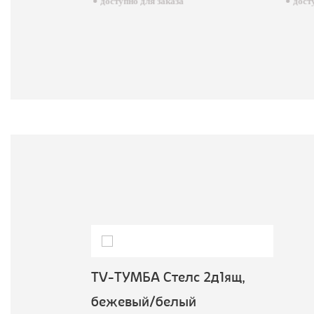
доступно для заказа
досту
TV-ТУМБА Стелс 2д1ящ,
бежевый/белый