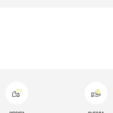
роизводитель:
Империал
оллекция:
Стелс
одель:
2д1ящ
ысота, мм:
420
лубина, мм:
380
ирина, мм:
1234
ветовое решение:
сонома/белый
ид:
TV-ТУМБА