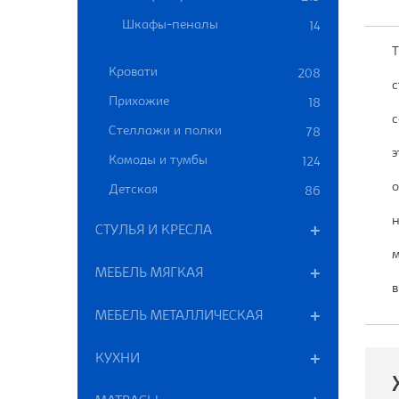
Шкафы-пеналы
14
Т
Кровати
208
с
Прихожие
18
с
Стеллажи и полки
78
э
Комоды и тумбы
124
о
Детская
86
н
СТУЛЬЯ И КРЕСЛА
м
МЕБЕЛЬ МЯГКАЯ
в
МЕБЕЛЬ МЕТАЛЛИЧЕСКАЯ
КУХНИ