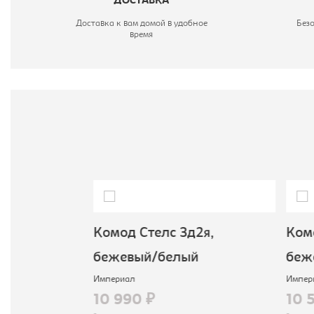
ДОСТАВКА
Доставка к вам домой в удобное
Без
время
ящ,
Комод Стелс 3д2я,
Комо
й
бежевый/белый
беж
Империал
Импер
10 990 ₽
10 