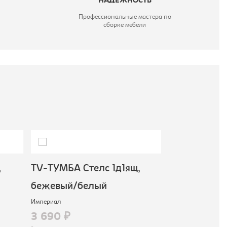
НАДЕЖНОСТЬ
Профессиональные мастера по
сборке мебели
,
TV-ТУМБА Стелс 1д1ящ,
Комод Алён
бежевый/белый
белый
Империал
Империал
3 690 ₽
6 590 ₽