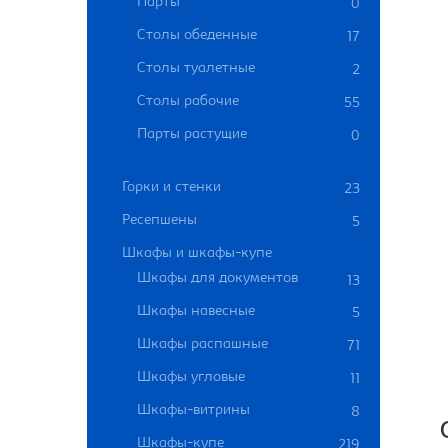
Парты
0
Столы обеденные
17
Столы туалетные
2
Столы рабочие
55
Парты растущие
0
Горки и стенки
23
Ресепшены
5
Шкафы и шкафы-купе
Шкафы для документов
13
Шкафы навесные
5
Шкафы распашные
71
Шкафы угловые
11
Шкафы-витрины
8
Шкафы-купе
219