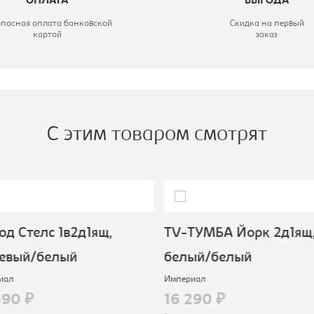
ОПЛАТА
ВЫГОДА
опасная оплата банковской
Скидка на первый
картой
заказ
С этим товаром смотрят
д Стелс 1в2д1ящ,
TV-ТУМБА Йорк 2д1ящ
евый/белый
белый/белый
иал
Империал
590 ₽
16 290 ₽