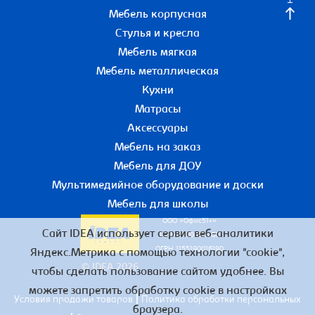
Мебель корпусная
Стулья и кресла
Мебель мягкая
Мебель металлическая
Кухни
Матрасы
Аксессуары
Мебель на заказ
Мебель для ДОУ
Мультимедийное оборудование и доски
Мебель для школы
ООО «Офис51+»
Сайт IDEA использует сервис веб-аналитики
ИНН 5190055780
ОГРН 1155190016190
Яндекс.Метрика с помощью технологии "cookie",
© IDEA 2026
чтобы сделать пользование сайтом удобнее. Вы
можете запретить обработку cookie в настройках
|
Условия продажи товаров
Политика обработки персональных
браузера.