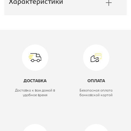
Характеристики
Производитель:
Империал
Коллекция:
Токио
Вид кровати:
Комплект
мебели: кровать
1600х 2000,
ДОСТАВКА
ОПЛАТА
шкаф 4-х
Доставка к вам домой в
Безопасная оплата
дверный
удобное время
банковской картой
Высота, мм:
980
Глубина, мм:
2230