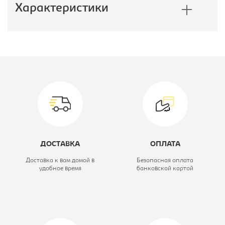
Характеристики
Производитель:
Фиеста
Вид кровати:
Кровать
двухспальная
160
Модель:
Латона 3
ДОСТАВКА
ОПЛАТА
Цветовое решение:
черный
Доставка к вам домой в
Безопасная оплата
удобное время
банковской картой
Ширина, мм:
2600
Глубина, мм:
2550
Высота, мм:
850