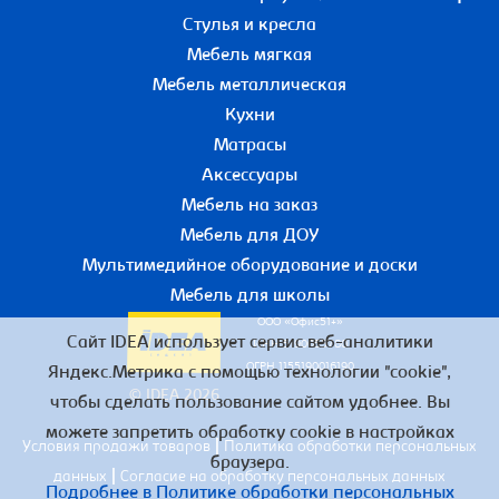
Стулья и кресла
Мебель мягкая
Мебель металлическая
Кухни
Матрасы
Аксессуары
Мебель на заказ
Мебель для ДОУ
Мультимедийное оборудование и доски
Мебель для школы
ООО «Офис51+»
Сайт IDEA использует сервис веб-аналитики
ИНН 5190055780
ОГРН 1155190016190
Яндекс.Метрика с помощью технологии "cookie",
© IDEA 2026
чтобы сделать пользование сайтом удобнее. Вы
можете запретить обработку cookie в настройках
|
Условия продажи товаров
Политика обработки персональных
браузера.
|
данных
Согласие на обработку персональных данных
Подробнее в Политике обработки персональных