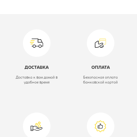
Производитель:
Империал
Глубина, мм:
2122
Ширина, мм:
1834
Цветовое решение:
крафт серый
Модель:
МИ 140
ДОСТАВКА
ОПЛАТА
Коллекция:
Джулия
Доставка к вам домой в
Безопасная оплата
удобное время
банковской картой
Вид кровати:
Кровать
двухспальная
Высота, мм:
1014