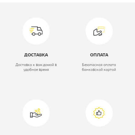
Модель:
МИ180
Цветовое решение:
крафт серый
Ширина, мм:
2234
Глубина, мм:
2122
ДОСТАВКА
ОПЛАТА
Высота, мм:
1014
Доставка к вам домой в
Безопасная оплата
удобное время
банковской картой
Вид кровати:
Кровать
двухспальная
Коллекция:
Джулия