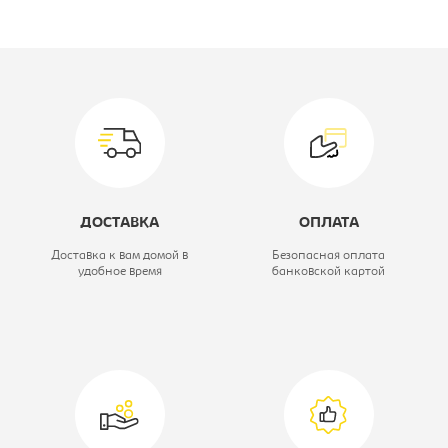
Производитель:
Империал
Цветовое решение:
teos white с
пуговицами
Модель:
160 с под.
механизмом
ДОСТАВКА
ОПЛАТА
Коллекция:
Женева
Доставка к вам домой в
Безопасная оплата
удобное время
банковской картой
Вид кровати:
Кровать
двухспальная
Высота, мм:
1050
Глубина, мм:
2110
Ширина, мм:
1680