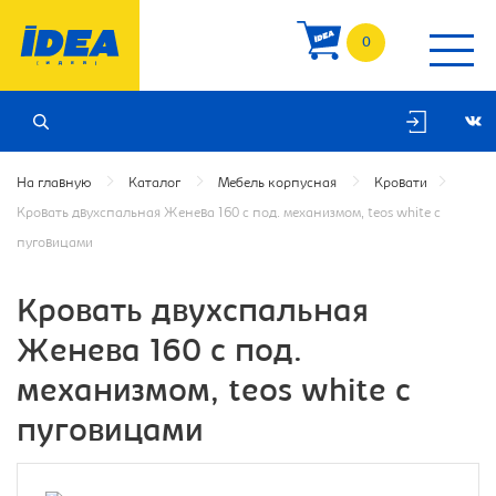
0
На главную
Каталог
Мебель корпусная
Кровати
Кровать двухспальная Женева 160 с под. механизмом, teos white с
пуговицами
Кровать двухспальная
Женева 160 с под.
механизмом, teos white с
пуговицами