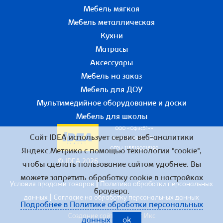
Мебель мягкая
Мебель металлическая
Кухни
Матрасы
Аксессуары
Мебель на заказ
Мебель для ДОУ
Мультимедийное оборудование и доски
Мебель для школы
ООО «Офис51+»
Сайт IDEA использует сервис веб-аналитики
ИНН 5190055780
ОГРН 1155190016190
Яндекс.Метрика с помощью технологии "cookie",
© IDEA 2026
чтобы сделать пользование сайтом удобнее. Вы
можете запретить обработку cookie в настройках
|
Условия продажи товаров
Политика обработки персональных
браузера.
|
данных
Согласие на обработку персональных данных
Подробнее в Политике обработки персональных
Создание сайта – Старт Икс
данных
ok