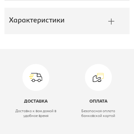
Характеристики
Производитель:
Боровичи
Модель:
3
Коллекция:
Дуэт
Цветовое решение:
ясень шимо
темный/авола
ДОСТАВКА
ОПЛАТА
Высота, мм:
1995
Доставка к вам домой в
Безопасная оплата
удобное время
банковской картой
Глубина, мм:
385
Ширина, мм:
1124