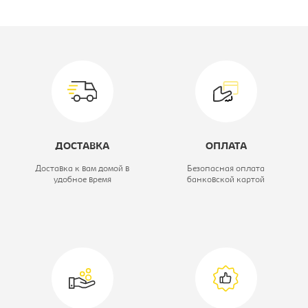
Производитель:
Монолит
Цветовое решение:
венге
Коллекция:
Эталон
Модель:
93.14
Тип шкафа:
Шкаф для
ДОСТАВКА
ОПЛАТА
документов
Доставка к вам домой в
Безопасная оплата
удобное время
банковской картой
Ширина, мм:
2129
Глубина, мм:
424
Высота, мм:
2066