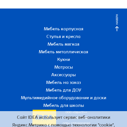
НАВЕРХ
Мебель корпусная
Стулья и кресла
Мебель мягкая
Мебель металлическая
Кухни
Матрасы
Аксессуары
Мебель на заказ
Мебель для ДОУ
Мультимедийное оборудование и доски
Мебель для школы
ООО «Офис51+»
Сайт IDEA использует сервис веб-аналитики
ИНН 5190055780
ОГРН 1155190016190
Яндекс.Метрика с помощью технологии "cookie",