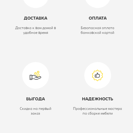
Модель:
140/220 Сакура
ДОСТАВКА
ОПЛАТА
Глубина, мм:
600
Доставка к вам домой в
Безопасная оплата
удобное время
банковской картой
Ширина, мм:
1400
Тип шкафа:
Шкаф-купе
Высота, мм:
2200
ВЫГОДА
НАДЕЖНОСТЬ
Скидка на первый
Профессиональные мастера
заказ
по сборке мебели