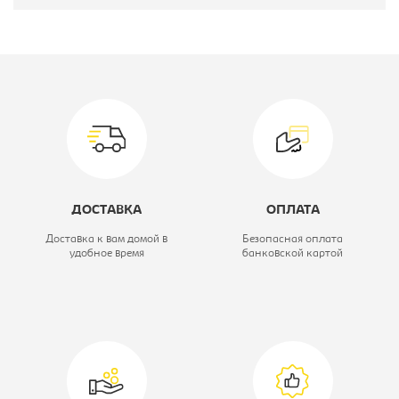
Производитель:
Материал обивки:
кож.зам
Цвет материала:
красный,
каркас-хром
Модель:
МИРА WX-1189
ДОСТАВКА
ОПЛАТА
Вид стула:
Стул барный
Доставка к вам домой в
Безопасная оплата
удобное время
банковской картой