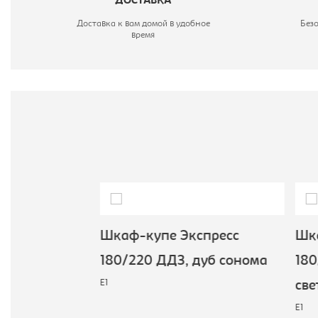
ДОСТАВКА
Ш
Доставка к вам домой в удобное
Без
Т
время
пресс
Шкаф-купе Экспресс
Шка
уб
180/220 ДДЗ, дуб сонома
180/
E1
све
E1