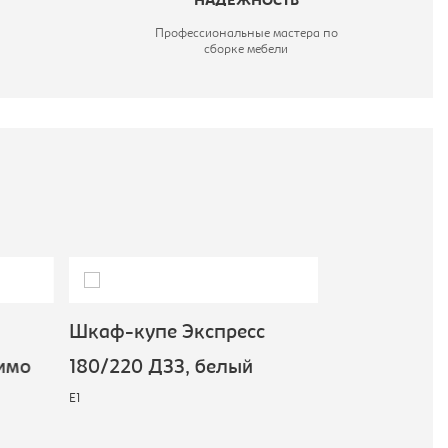
НАДЕЖНОСТЬ
Профессиональные мастера по
сборке мебели
Шкаф-купе Экспресс
Шкаф-купе 
имо
180/220 ДЗЗ, белый
180/220 ДЗЗ
E1
молочный
E1