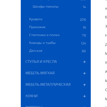
Шкафы-пеналы
14
ш
б
Кровати
208
3
Прихожие
18
Стеллажи и полки
78
Н
Комоды и тумбы
124
Д
Детская
86
М
СТУЛЬЯ И КРЕСЛА
У
А
МЕБЕЛЬ МЯГКАЯ
М
МЕБЕЛЬ МЕТАЛЛИЧЕСКАЯ
О
КУХНИ
М