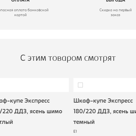
ОПЛАТА
ВЫГОДА
ирина, мм:
1800
опасная оплата банковской
Скидка на первый
ип шкафа:
Шкаф-купе
картой
заказ
С этим товаром смотрят
ф-купе Экспресс
Шкаф-купе Экспресс
220 ДДЗ, ясень шимо
180/220 ДДЗ, ясень ш
тлый
темный
E1