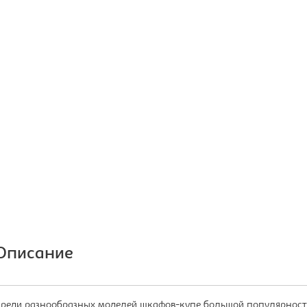
Описание
реди разнообразных моделей шкафов-купе большой популярность