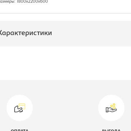
азмеры: 1800х2200х600
Характеристики
роизводитель:
E1
одель:
180/220 ЗЗЗ
оллекция:
Экспресс
ветовое решение:
дуб молочный
ысота, мм:
2200
лубина, мм:
600