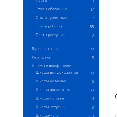
Парты
0
Столы обеденные
17
Столы туалетные
2
Столы рабочие
55
Парты растущие
0
Горки и стенки
23
Ресепшены
5
Шкафы и шкафы-купе
Шкафы для документов
13
Шкафы навесные
5
Шкафы распашные
71
Шкафы угловые
11
Шкафы-витрины
8
Шкафы-купе
219
С