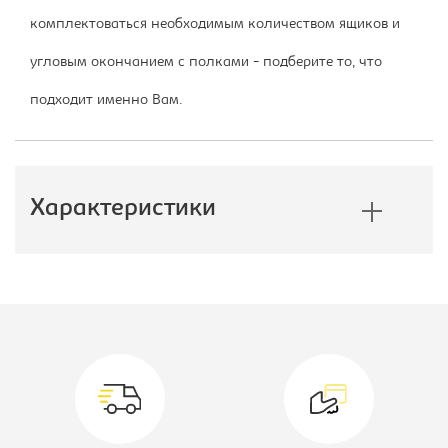
комплектоваться необходимым количеством ящиков и
угловым окончанием с полками - подберите то, что
подходит именно Вам.
Характеристики
Производитель:
Империал
Тип шкафа:
Шкаф-купе
Ширина, мм:
1200
Глубина, мм:
600