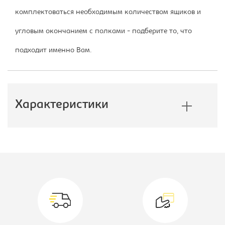
комплектоваться необходимым количеством ящиков и
угловым окончанием с полками - подберите то, что
подходит именно Вам.
Характеристики
Производитель:
Империал
Тип шкафа:
Шкаф-купе
Глубина, мм:
600
Высота, мм:
2200