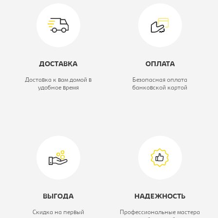
Вид стола:
Cтол
письменный
Коллекция:
Квадро
ДОСТАВКА
ОПЛАТА
Цветовое решение:
Антрацит/
Доставка к вам домой в
Безопасная оплата
удобное время
банковской картой
шиншилла/
эндгрейн
Модель:
120
ВЫГОДА
НАДЕЖНОСТЬ
Скидка на первый
Профессиональные мастера