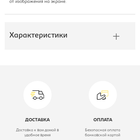
от изображения на экране.
Характеристики
Производитель:
Империал
Размер стола, Ш*Г*В, мм::
1320х920х770
Вид стола:
Cтол
письменный
Коллекция:
Оникс
ДОСТАВКА
ОПЛАТА
Цветовое решение:
белый
Доставка к вам домой в
Безопасная оплата
удобное время
банковской картой
Модель:
угловой