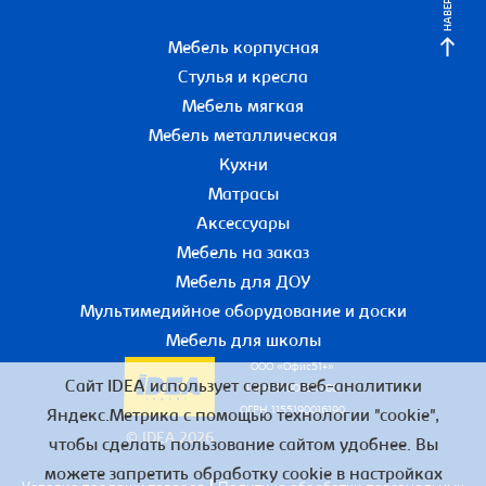
НАВЕРХ
Мебель корпусная
Стулья и кресла
Мебель мягкая
Мебель металлическая
Кухни
Матрасы
Аксессуары
Мебель на заказ
Мебель для ДОУ
Мультимедийное оборудование и доски
Мебель для школы
ООО «Офис51+»
Сайт IDEA использует сервис веб-аналитики
ИНН 5190055780
ОГРН 1155190016190
Яндекс.Метрика с помощью технологии "cookie",
© IDEA 2026
чтобы сделать пользование сайтом удобнее. Вы
можете запретить обработку cookie в настройках