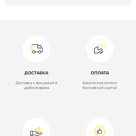
Производитель:
Эдем
Цветовое решение:
дуб сонома
Модель:
V-1.16
Размер стола, Ш*Г*В, мм::
1100x550x765
Вид стола:
Приставка к
ДОСТАВКА
ОПЛАТА
столу
Доставка к вам домой в
Безопасная оплата
удобное время
банковской картой
Коллекция:
Bella Vita