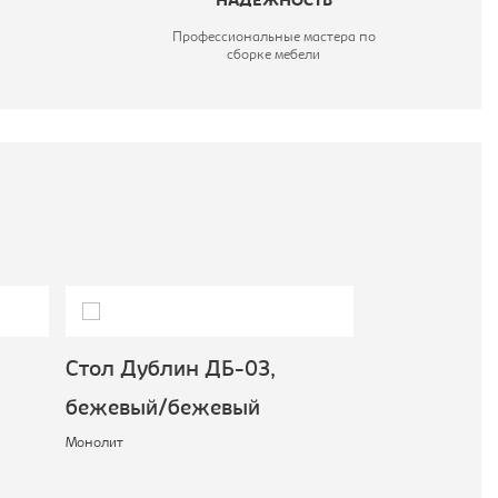
НАДЕЖНОСТЬ
Профессиональные мастера по
сборке мебели
Стол Дублин ДБ-03,
Стол Дубли
бежевый/бежевый
бежевый/б
Монолит
Монолит