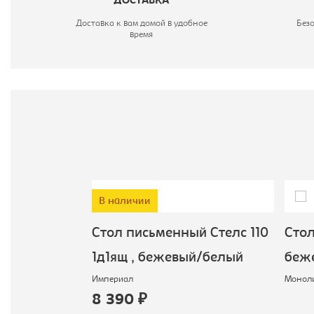
ДОСТАВКА
Доставка к вам домой в удобное
Без
время
В наличии
й Стелс 100
Cтол письменный Стелс 110
Стол
/белый
1д1ящ , бежевый/белый
беж
Империал
Монол
8 390 ₽