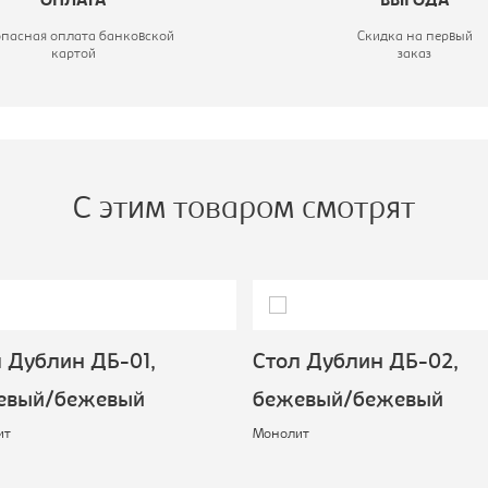
ОПЛАТА
ВЫГОДА
опасная оплата банковской
Скидка на первый
картой
заказ
С этим товаром смотрят
 Дублин ДБ-01,
Стол Дублин ДБ-02,
евый/бежевый
бежевый/бежевый
ит
Монолит