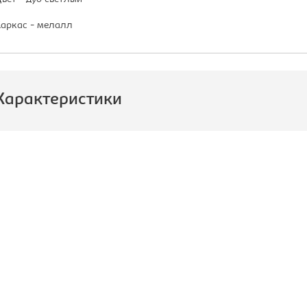
аркас - мелалл
Характеристики
роизводитель:
Multi-Office
азмер стола, Ш*Г*В, мм::
1800х800х742
ид стола:
Стол
оллекция:
STEEL EVO
ветовое решение:
дуб светлый
одель:
17180