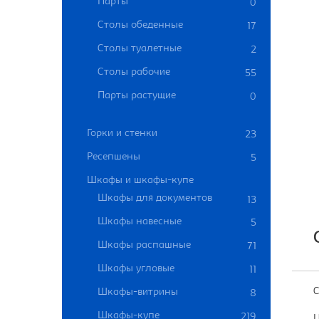
Парты
0
Столы обеденные
17
Столы туалетные
2
Столы рабочие
55
Парты растущие
0
Горки и стенки
23
Ресепшены
5
Шкафы и шкафы-купе
Шкафы для документов
13
Шкафы навесные
5
Шкафы распашные
71
Шкафы угловые
11
С
Шкафы-витрины
8
Шкафы-купе
219
Ц