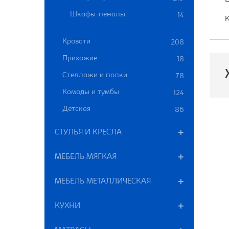
Шкафы-пеналы
14
К
Кровати
208
Прихожие
18
Стеллажи и полки
78
Комоды и тумбы
124
Детская
86
П
СТУЛЬЯ И КРЕСЛА
Р
МЕБЕЛЬ МЯГКАЯ
В
К
МЕБЕЛЬ МЕТАЛЛИЧЕСКАЯ
Ц
КУХНИ
М