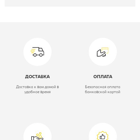
Производитель:
Бюрократ
Тип:
Кресло детское
Материал обивки:
ткань
Цвет материала:
оранжевое
жираф, каркас-
ДОСТАВКА
ОПЛАТА
черный
Доставка к вам домой в
Безопасная оплата
удобное время
банковской картой
Модель кресла:
CH-204-F