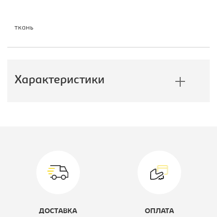
ткань
Характеристики
Производитель:
Бюрократ
Тип:
Кресло детское
Модель кресла:
CH-330M
Цвет материала:
Velvet 36,
крестовина -
ДОСТАВКА
ОПЛАТА