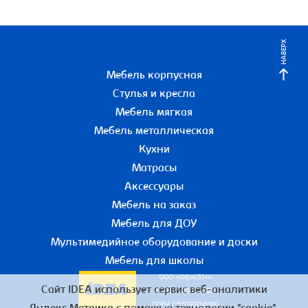
НАВЕРХ
Мебель корпусная
Стулья и кресла
Мебель мягкая
Мебель металлическая
Кухни
Матрасы
Аксессуары
Мебель на заказ
Мебель для ДОУ
Мультимедийное оборудование и доски
Мебель для школы
ООО «Офис51+»
Сайт IDEA использует сервис веб-аналитики
ИНН 5190055780
ОГРН 1155190016190