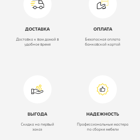
Модель кресла:
CH-330M
Цвет материала:
синее, каркас-
ДОСТАВКА
ОПЛАТА
хром
Доставка к вам домой в
Безопасная оплата
удобное время
банковской картой
Материал обивки:
ткань
ВЫГОДА
НАДЕЖНОСТЬ
Скидка на первый
Профессиональные мастера
заказ
по сборке мебели