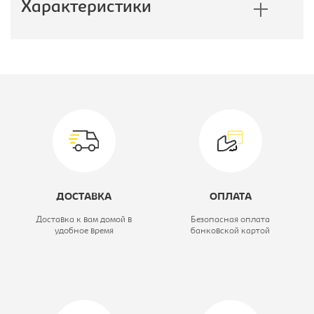
Характеристики
Производитель:
Бюрократ
Цвет материала:
красные цветы,
каркас-черный
Модель кресла:
CH-470AXSN,
Витринный
ДОСТАВКА
ОПЛАТА
образец
Доставка к вам домой в
Безопасная оплата
удобное время
банковской картой
Тип:
Кресло
компьютерное
Материал обивки:
ткань