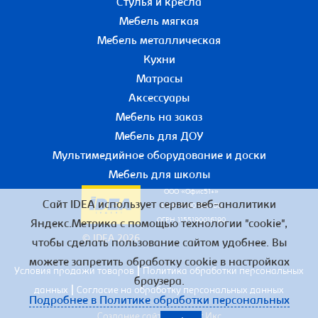
Стулья и кресла
Мебель мягкая
Мебель металлическая
Кухни
Матрасы
Аксессуары
Мебель на заказ
Мебель для ДОУ
Мультимедийное оборудование и доски
Мебель для школы
ООО «Офис51+»
Сайт IDEA использует сервис веб-аналитики
ИНН 5190055780
ОГРН 1155190016190
Яндекс.Метрика с помощью технологии "cookie",
© IDEA 2026
чтобы сделать пользование сайтом удобнее. Вы
можете запретить обработку cookie в настройках
|
Условия продажи товаров
Политика обработки персональных
браузера.
|
данных
Согласие на обработку персональных данных
Подробнее в Политике обработки персональных
Создание сайта – Старт Икс