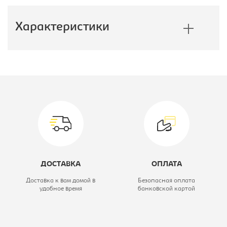
Характеристики
Производитель:
Бюрократ
Модель кресла:
T-898
Тип:
Кресло
компьютерное
Материал обивки:
ткань
ДОСТАВКА
ОПЛАТА
Цвет материала:
черное, каркас-
Доставка к вам домой в
Безопасная оплата
удобное время
банковской картой
черный