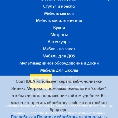
Стулья и кресла
Мебель мягкая
Мебель металлическая
Кухни
Матрасы
Аксессуары
Мебель на заказ
Мебель для ДОУ
Мультимедийное оборудование и доски
Мебель для школы
ООО «Офис51+»
Сайт IDEA использует сервис веб-аналитики
ИНН 5190055780
ОГРН 1155190016190
Яндекс.Метрика с помощью технологии "cookie",
© IDEA 2026
чтобы сделать пользование сайтом удобнее. Вы
можете запретить обработку cookie в настройках
|
Условия продажи товаров
Политика обработки персональных
браузера.
|
данных
Согласие на обработку персональных данных
Подробнее в Политике обработки персональных