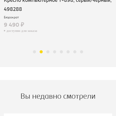
Кресло компьютерное T-898, серый/черный,
498288
Бюрократ
9 490 ₽
доступно для заказа
Вы недавно смотрели