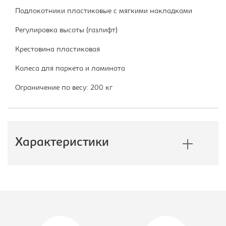
Подлокотники пластиковые с мягкими накладками
Регулировка высоты (газлифт)
Крестовина пластиковая
Колеса для паркета и ламината
Ограничение по весу: 200 кг
Характеристики
Производитель:
Бюрократ
Материал обивки:
экокожа
Цвет материала:
черное, каркас-