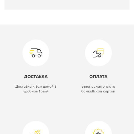
Производитель:
Модель:
БОМБА D-20
Вид стула:
Стул барный
Материал обивки:
кож.зам
Цвет материала:
красный,
ДОСТАВКА
ОПЛАТА
каркас-хром
Доставка к вам домой в
Безопасная оплата
удобное время
банковской картой