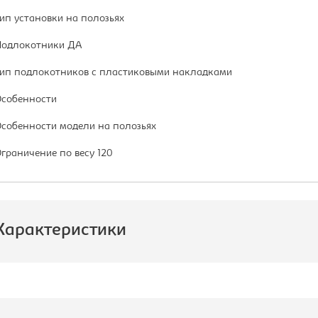
ип установки на полозьях
одлокотники ДА
ип подлокотников с пластиковыми накладками
собенности
собенности модели на полозьях
граничение по весу 120
Характеристики
роизводитель:
Бюрократ
атериал обивки:
ткань