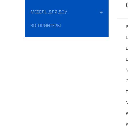
МЕБЕЛЬ ДЛЯ ДОУ
3D-ПРИНТЕРЫ
Р
Ц
Ц
Ц
М
О
Т
М
P
К