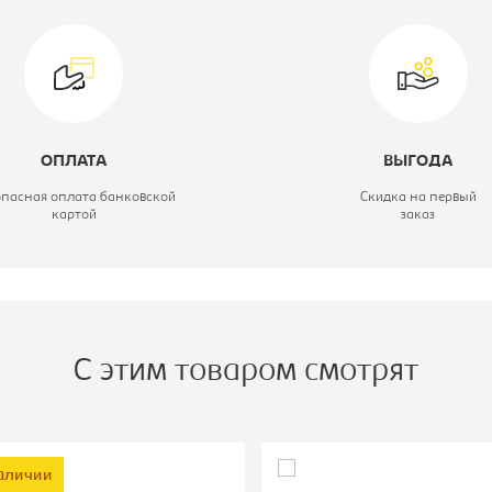
вет материала:
черный, каркас-
серебристый
ид стула:
Стул офисный
ОПЛАТА
ВЫГОДА
одель:
CH-599AV
опасная оплата банковской
Скидка на первый
картой
заказ
С этим товаром смотрят
аличии