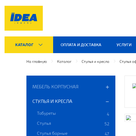
КАТАЛОГ
ОПЛАТА И ДОСТАВКА
УСЛУГИ
На главную
Каталог
Стулья и кресла
Стулья о
МЕБЕЛЬ КОРПУСНАЯ
СТУЛЬЯ И КРЕСЛА
Табуреты
4
Стулья
52
Стулья барные
47