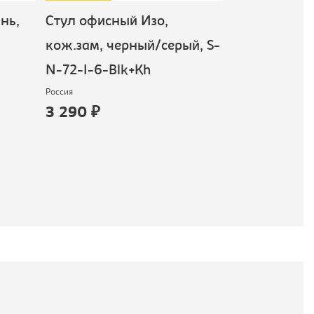
нь,
Стул офисный Изо,
Стул офисны
кож.зам, черный/серый, S-
серый/черны
N-72-I-6-Blk+Kh
Gry+Blk
Россия
Россия
3 290 ₽
3 190 ₽
доступно для зак