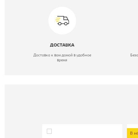
Ц
В
ДОСТАВКА
М
Доставка к вам домой в удобное
Без
время
В н