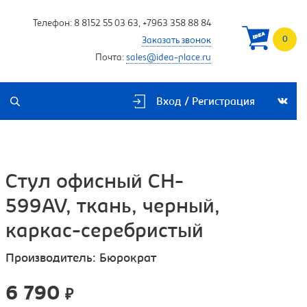
Телефон:
8 8152 55 03 63
,
+7963 358 88 84
0
Заказать звонок
Почта:
sales@idea-place.ru
Вход / Регистрация
Стул офисный CH-
599AV, ткань, черный,
каркас-серебристый
Производитель:
Бюрократ
6 790
₽