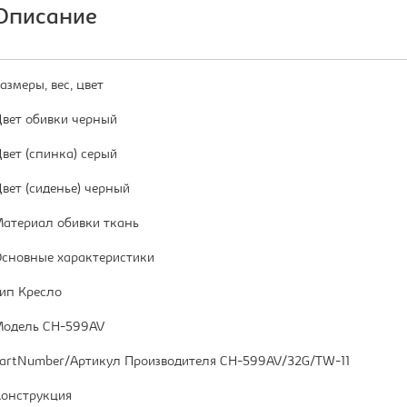
Описание
азмеры, вес, цвет
вет обивки черный
вет (спинка) серый
вет (сиденье) черный
атериал обивки ткань
сновные характеристики
ип Кресло
одель CH-599AV
artNumber/Артикул Производителя CH-599AV/32G/TW-11
онструкция