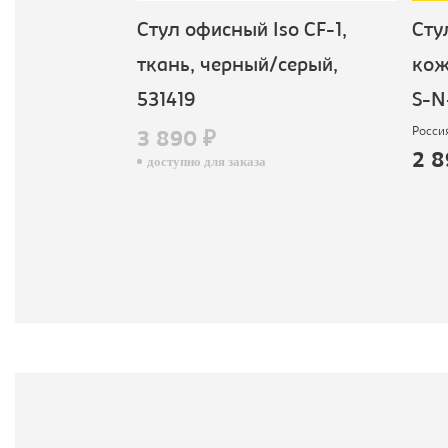
зо, ткань,
Стул офисный Iso CF-1,
Стул
6
ткань, черный/серый,
кож.
531419
S-N-
Россия
3 890 ₽
2 8
доступно для заказа