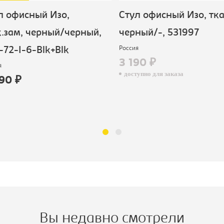
 офисный Изо,
Стул офисный Изо, тка
зам, черный/черный,
черный/-, 531997
Россия
72-I-6-Blk+Blk
3 190 ₽
доступно для заказа
90 ₽
Вы недавно смотрели