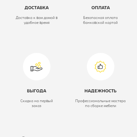
ДОСТАВКА
ОПЛАТА
Вид стула:
Стул офисный
Доставка к вам домой в
Безопасная оплата
удобное время
банковской картой
Модель:
СРП-036 с
пюпитром
ВЫГОДА
НАДЕЖНОСТЬ
Скидка на первый
Профессиональные мастера
заказ
по сборке мебели