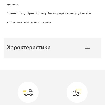
дерево.
Очень популярный товар благодаря своей удобной и
эргономичной конструкции..
Характеристики
Производитель:
СРП
Цвет материала:
серый
ст.,каркас-
бриллиант
Материал обивки:
кож.зам