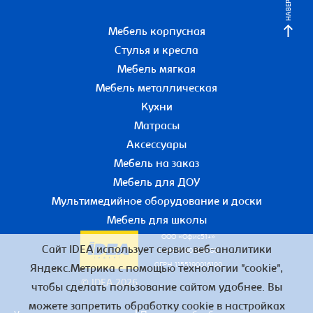
НАВЕРХ
Мебель корпусная
Стулья и кресла
Мебель мягкая
Мебель металлическая
Кухни
Матрасы
Аксессуары
Мебель на заказ
Мебель для ДОУ
Мультимедийное оборудование и доски
Мебель для школы
ООО «Офис51+»
Сайт IDEA использует сервис веб-аналитики
ИНН 5190055780
ОГРН 1155190016190
Яндекс.Метрика с помощью технологии "cookie",
© IDEA 2026
чтобы сделать пользование сайтом удобнее. Вы
можете запретить обработку cookie в настройках