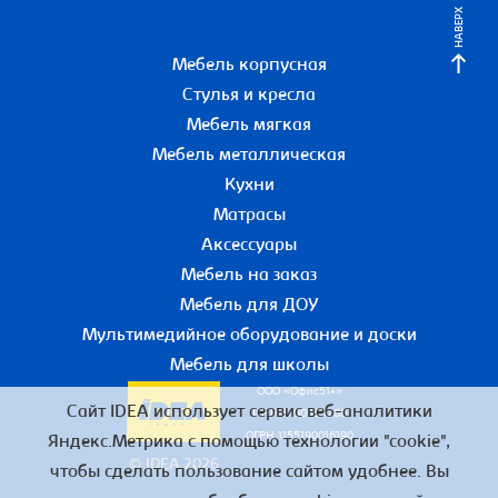
НАВЕРХ
Мебель корпусная
Стулья и кресла
Мебель мягкая
Мебель металлическая
Кухни
Матрасы
Аксессуары
Мебель на заказ
Мебель для ДОУ
Мультимедийное оборудование и доски
Мебель для школы
ООО «Офис51+»
Сайт IDEA использует сервис веб-аналитики
ИНН 5190055780
ОГРН 1155190016190
Яндекс.Метрика с помощью технологии "cookie",
© IDEA 2026
чтобы сделать пользование сайтом удобнее. Вы