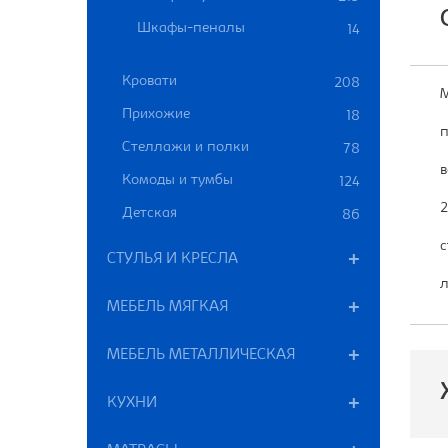
Шкафы-пеналы
14
Кровати
208
М
Прихожие
18
п
Стеллажи и полки
78
в
Комоды и тумбы
124
2
Детская
86
с
СТУЛЬЯ И КРЕСЛА
л
МЕБЕЛЬ МЯГКАЯ
МЕБЕЛЬ МЕТАЛЛИЧЕСКАЯ
КУХНИ