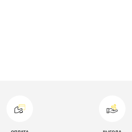
роизводитель:
Формула
Мебели
ысота, мм:
2430
ид кровати:
Кровать-чердак
ирина, мм:
1140
ветовое решение:
дуб молочный/
салатовый
одель:
4/1
лубина, мм:
940
оллекция:
Дюймовочка