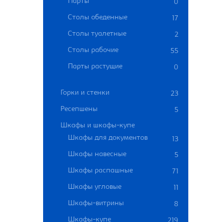
Парты
0
Столы обеденные
17
Столы туалетные
2
Столы рабочие
55
Парты растущие
0
Горки и стенки
23
Ресепшены
5
Шкафы и шкафы-купе
Шкафы для документов
13
Шкафы навесные
5
Шкафы распашные
71
Шкафы угловые
11
Шкафы-витрины
8
Шкафы-купе
219