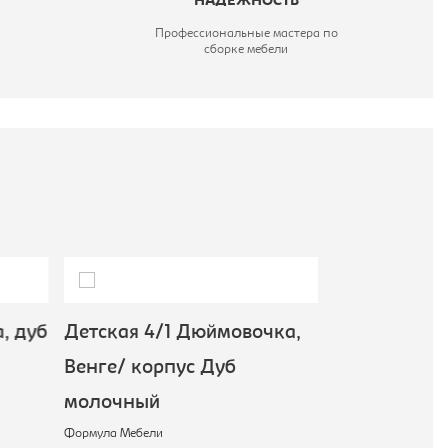
НАДЕЖНОСТЬ
Профессиональные мастера по
сборке мебели
, дуб
Детская 4/1 Дюймовочка,
Детская 4/
Венге/ корпус Дуб
дуб молочн
Формула Мебели
молочный
31 190 ₽
Формула Мебели