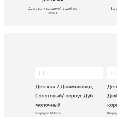
ДОСТАВКА
Доставка к вам домой в удобное
Без
время
мовочка,
Детская 2 Дюймовочка,
Детс
ус Белый
Салатовый/ корпус Дуб
Дюй
молочный
кор
Формула Мебели
Формул