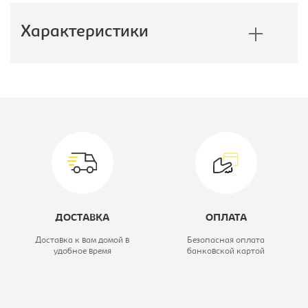
Характеристики
Производитель:
Эдем
Коллекция:
Милан
Размер стола, Ш*Г*В, мм::
950x550x760
Вид стола:
Приставка к
столу
ДОСТАВКА
ОПЛАТА
Цветовое решение:
орех
Доставка к вам домой в
Безопасная оплата
удобное время
банковской картой
Модель:
МЛ-1.6