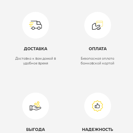
Модель:
МЛ-1.4
Размер стола, Ш*Г*В, мм::
950x750x760
Вид стола:
Приставка к
столу
ДОСТАВКА
ОПЛАТА
Коллекция:
Милан
Доставка к вам домой в
Безопасная оплата
удобное время
банковской картой
Цветовое решение:
орех
ВЫГОДА
НАДЕЖНОСТЬ