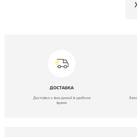
П
Т
Ц
ДОСТАВКА
Доставка к вам домой в удобное
Без
время
М
М