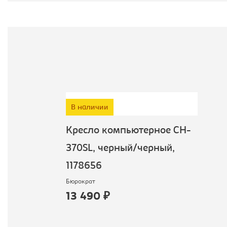
В наличии
Кресло компьютерное CH-
370SL, черный/черный,
1178656
Бюрократ
13 490 ₽