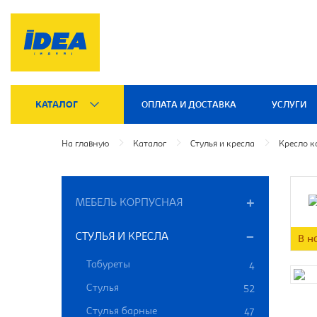
КАТАЛОГ
ОПЛАТА И ДОСТАВКА
УСЛУГИ
На главную
Каталог
Стулья и кресла
Кресло 
МЕБЕЛЬ КОРПУСНАЯ
СТУЛЬЯ И КРЕСЛА
В н
Табуреты
4
Стулья
52
Стулья барные
47