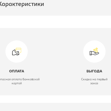
Характеристики
роизводитель:
Бюрократ
ип:
Кресло
компьютерное
вет материала:
черное,
крестовина-
ОПЛАТА
ВЫГОДА
металл
опасная оплата банковской
Скидка на первый
картой
заказ
одель кресла:
CH-370SL
атериал обивки:
экокожа/дерево