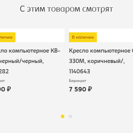
С этим товаром смотрят
аличии
В наличии
сло компьютерное KB-
Кресло компьютерное 
черный/черный,
330M, коричневый/,
282
1140643
рат
Бюрократ
90 ₽
7 590 ₽