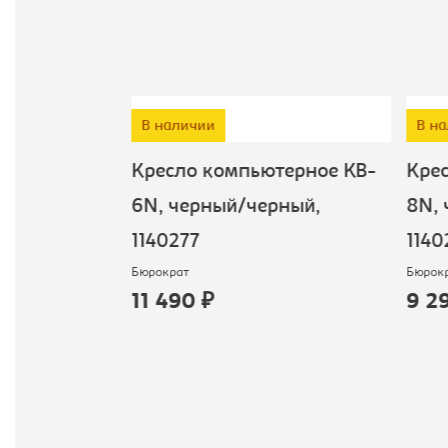
В наличии
В н
дителя KB-
Кресло компьютерное KB-
Кре
ный/
6N, черный/черный,
8N, 
034886
1140277
1140
Бюрократ
Бюрок
11 490 ₽
9 2