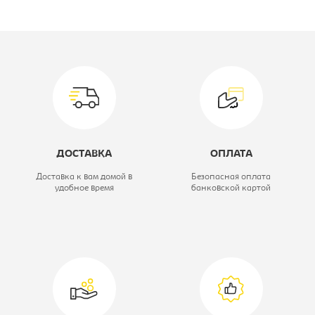
Производитель:
Материал обивки:
кож.зам
Цвет материала:
бежевый,
каркас-хром
Модель:
КОМФОРТ WX-
ДОСТАВКА
ОПЛАТА
2396
Доставка к вам домой в
Безопасная оплата
удобное время
банковской картой
Вид стула:
Стул барный