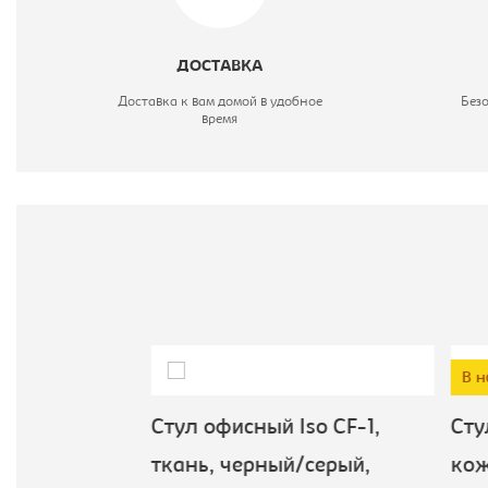
В
ДОСТАВКА
Ц
Доставка к вам домой в удобное
Без
время
В н
зо, ткань,
Стул офисный Iso CF-1,
Стул
6
ткань, черный/серый,
кож.