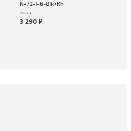
N-72-I-6-Blk+Kh
Gry+Blk
Россия
Россия
3 290 ₽
3 190 ₽
доступно для зак