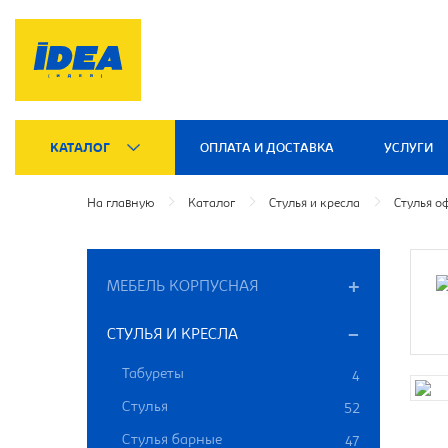
КАТАЛОГ
ОПЛАТА И ДОСТАВКА
УСЛУГИ
На главную
Каталог
Стулья и кресла
Стулья о
МЕБЕЛЬ КОРПУСНАЯ
СТУЛЬЯ И КРЕСЛА
Табуреты
4
Стулья
52
Стулья барные
47