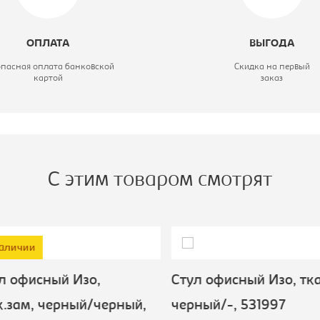
ид стула:
Стул офисный
ОПЛАТА
ВЫГОДА
вет материала:
синее, каркас-
опасная оплата банковской
Скидка на первый
картой
заказ
черный
С этим товаром смотрят
аличии
 офисный Изо,
Стул офисный Изо, тка
зам, черный/черный,
черный/-, 531997