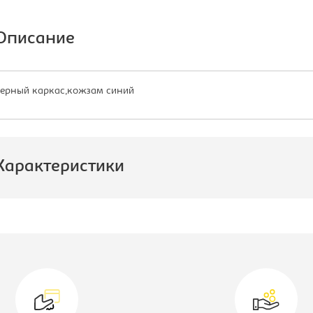
Описание
ерный каркас,кожзам синий
Характеристики
роизводитель:
Brabix
атериал обивки:
искусственная
кожа
одель:
Iso CF-005