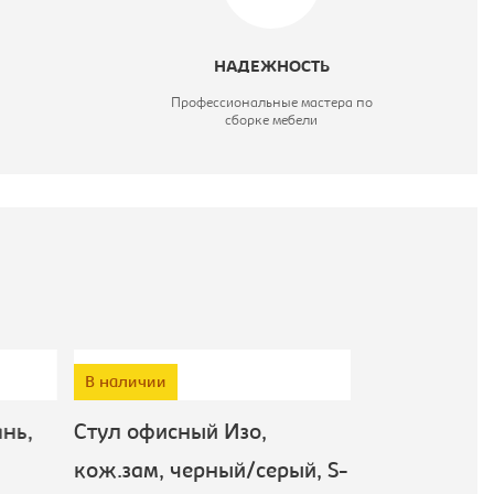
НАДЕЖНОСТЬ
Профессиональные мастера по
сборке мебели
В наличии
нь,
Стул офисный Изо,
Стул офисны
кож.зам, черный/серый, S-
серый/черны