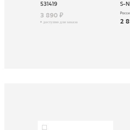
531419
S-N-
Россия
3 890 ₽
2 8
доступно для заказа