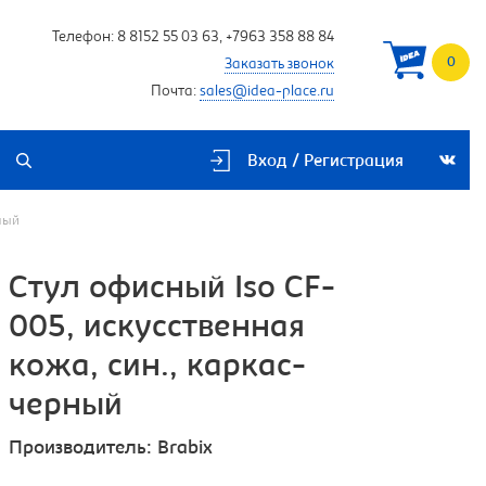
Телефон:
8 8152 55 03 63
,
+7963 358 88 84
0
Заказать звонок
Почта:
sales@idea-place.ru
Вход / Регистрация
ный
Стул офисный Iso CF-
005, искусственная
кожа, син., каркас-
черный
Производитель:
Brabix