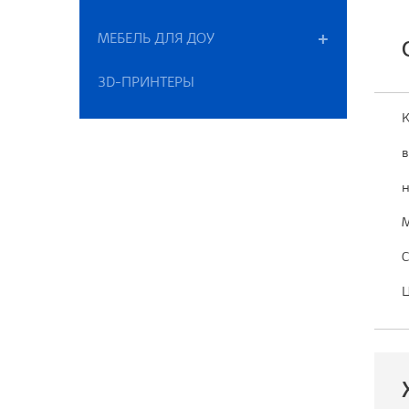
МЕБЕЛЬ ДЛЯ ДОУ
3D-ПРИНТЕРЫ
К
в
н
М
С
Ц