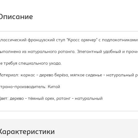
Описание
лассический французский стул "Кросс армчер" с подлокотниками 
ыполнено из натурального ротанга. Элегантный удобный и прочн
е требуя специального ухода.
атериал: каркас - дерево берёза, мягкое сиденье - натуральный р
трана-производитель: Китай
вет: дерево - тёмный орех, ротанг - натуральный
Характеристики