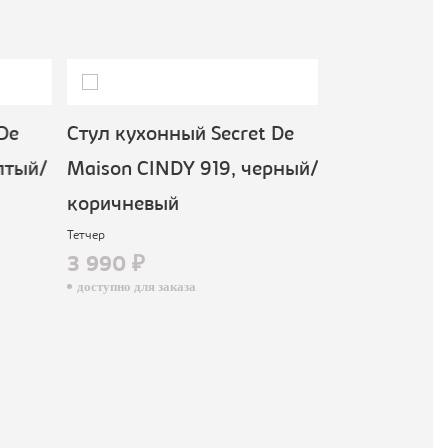
De
Стул кухонный Secret De
Стул кухонн
тый/
Maison CINDY 919, черный/
Maison CIND
коричневый
пластик, ра
Тетчер
коричневый
3 990 ₽
Тетчер
доступно для заказа
6 590 ₽
доступно для зак