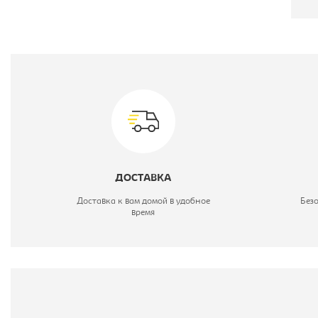
П
М
В
М
ДОСТАВКА
Ц
Доставка к вам домой в удобное
Без
время