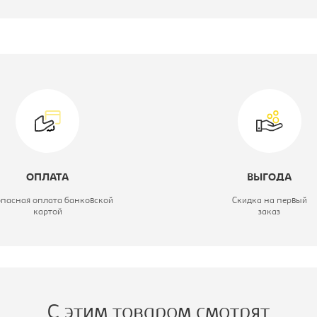
роизводитель:
Тетчер
одель:
Secret De Maison
CROSS CB2008
ид стула:
Стул кухонный
атериал обивки:
ротанг
ОПЛАТА
ВЫГОДА
вет материала:
темно-
опасная оплата банковской
Скидка на первый
картой
заказ
коричневый
С этим товаром смотрят