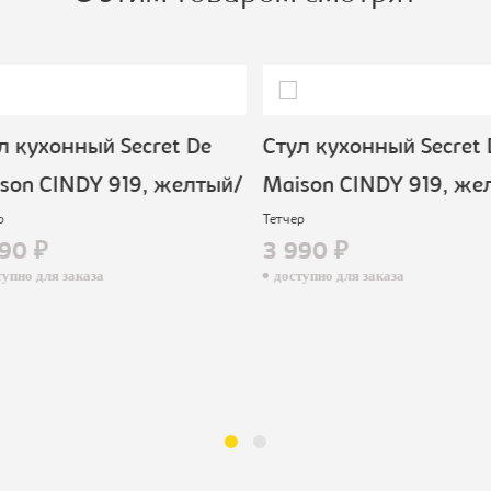
 кухонный Secret De
Стул кухонный Secret 
on CINDY 919, желтый/
Maison CINDY 919, жел
Тетчер
90 ₽
3 990 ₽
пно для заказа
доступно для заказа