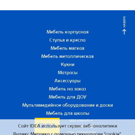
НАВЕРХ
Мебель корпусная
Стулья и кресла
Мебель мягкая
Мебель металлическая
Кухни
Матрасы
Аксессуары
Мебель на заказ
Мебель для ДОУ
Мультимедийное оборудование и доски
Мебель для школы
ООО «Офис51+»
Сайт IDEA использует сервис веб-аналитики
ИНН 5190055780
ОГРН 1155190016190
Яндекс.Метрика с помощью технологии "cookie",