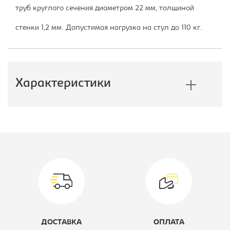
труб круглого сечения диаметром 22 мм, толщиной
стенки 1,2 мм. Допустимая нагрузка на стул до 110 кг.
Характеристики
Производитель:
Самсон
Цвет материала:
черное, каркас-
черный, хром
Вид стула:
Стул офисный
Материал обивки:
кож.зам
ДОСТАВКА
ОПЛАТА