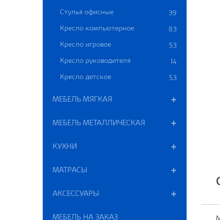
Стулья офисные
39
Кресло компьютерное
83
Кресло игровое
53
Кресло руководителя
14
Кресло детское
53
МЕБЕЛЬ МЯГКАЯ
МЕБЕЛЬ МЕТАЛЛИЧЕСКАЯ
КУХНИ
МАТРАСЫ
АКСЕССУАРЫ
МЕБЕЛЬ НА ЗАКАЗ
М