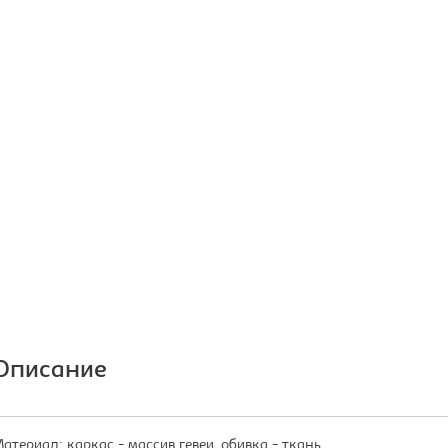
Описание
атериал: каркас - массив гевеи, обивка - ткань.