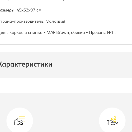
азмеры: 45х53х97 см
трана-производитель: Малайзия
вет: каркас и спинка - MAF Brown, обивка - Прованс №11.
Характеристики
роизводитель:
Тетчер
вет материала:
темно-
коричневый
одель:
Picasso