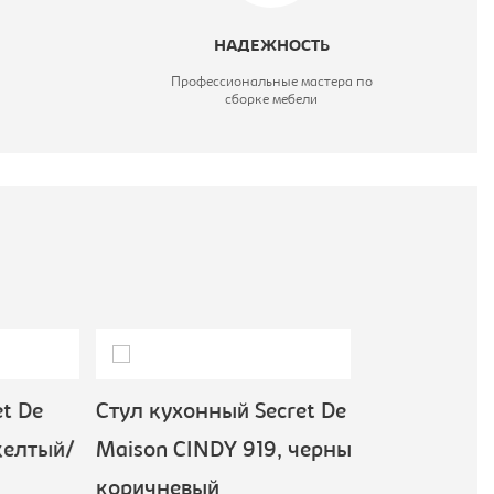
НАДЕЖНОСТЬ
Профессиональные мастера по
сборке мебели
De
Стул кухонный Secret De
Стул кухонн
тый/
Maison CINDY 919, черный/
Maison CIND
коричневый
пластик, ра