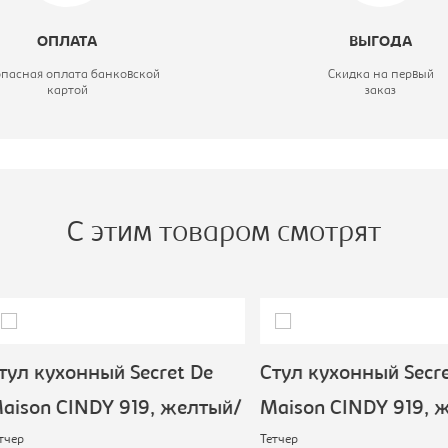
ид стула:
Стул кухонный
ОПЛАТА
ВЫГОДА
атериал обивки:
ткань
опасная оплата банковской
Скидка на первый
картой
заказ
С этим товаром смотрят
 кухонный Secret De
Стул кухонный Secret 
on CINDY 919, желтый/
Maison CINDY 919, жел
Тетчер