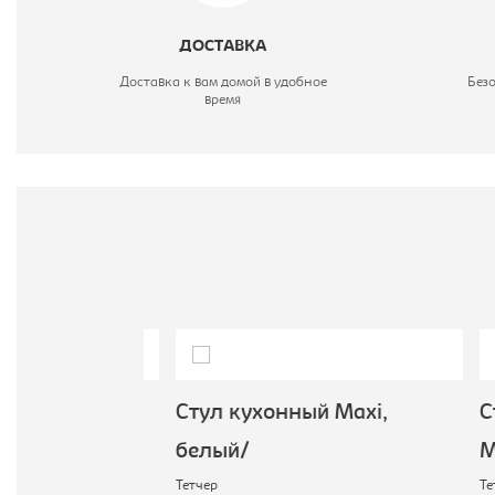
В
ДОСТАВКА
М
Доставка к вам домой в удобное
Без
время
Махi,
Стул кухонный Махi,
Стул
белый/
Mais
Тетчер
Тетчер