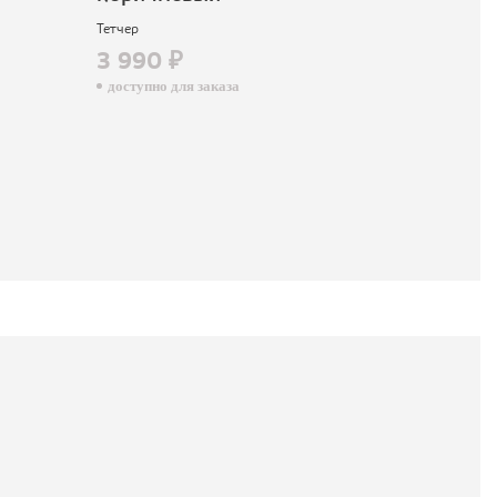
Тетчер
коричневый
3 990 ₽
Тетчер
доступно для заказа
6 590 ₽
доступно для зак