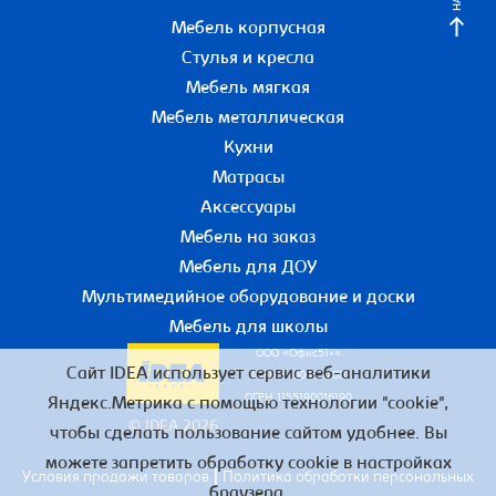
Мебель корпусная
Стулья и кресла
Мебель мягкая
Мебель металлическая
Кухни
Матрасы
Аксессуары
Мебель на заказ
Мебель для ДОУ
Мультимедийное оборудование и доски
Мебель для школы
ООО «Офис51+»
Сайт IDEA использует сервис веб-аналитики
ИНН 5190055780
ОГРН 1155190016190
Яндекс.Метрика с помощью технологии "cookie",
© IDEA 2026
чтобы сделать пользование сайтом удобнее. Вы
можете запретить обработку cookie в настройках
|
Условия продажи товаров
Политика обработки персональных
браузера.