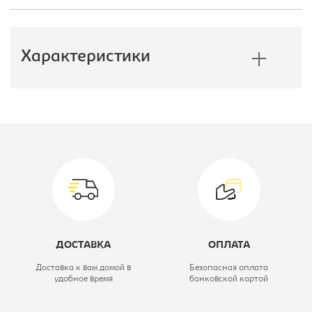
Характеристики
Производитель:
СРП
Цвет материала:
голубой (3020),
каркас-
брилиант
Материал обивки:
экотекс
ДОСТАВКА
ОПЛАТА
Вид стула:
Стул кухонный
Доставка к вам домой в
Безопасная оплата
удобное время
банковской картой
Модель:
Хлоя Софт
(СРП-087С)